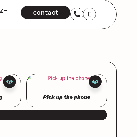
z-
contact
g
Pick up the phone