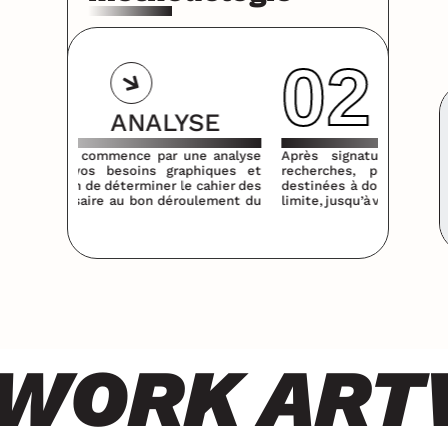
02
YSE
CRÉATION
 une analyse
Après signature du devis, débutent :
Suite 
aphiques et
recherches, propositions et maquettes,
vient 
 le cahier des
destinées à donner vie à votre projet. Sans
numér
éroulement du
limite, jusqu’à validation pour production.
déclin
ORK ARTW