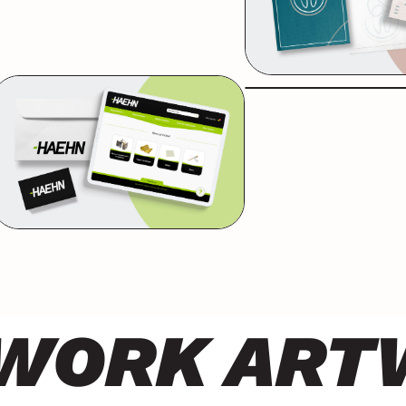
03
04
PRODUCTION
SUIV
à la validation de tous les éléments,
Pour terminer, un acc
le temps de la réalisation des supports
personnalisé, une mise en rel
iques ainsi que des différentes
partenaires de confiance et
aisons demandées.
dans vos démarches pour la f
votre projet.
ORK
ARTW