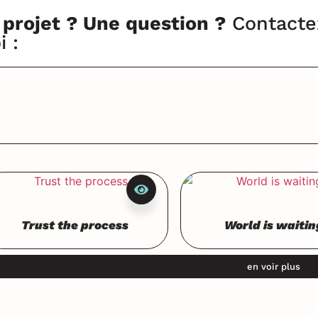
 projet ? Une question ?
Contacte
i :
Trust the process
World is waitin
en voir plus