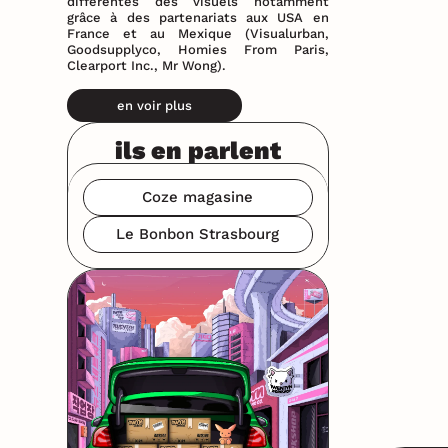
différentes des visuels notamment
grâce à des partenariats aux USA en
France et au Mexique (Visualurban,
Goodsupplyco, Homies From Paris,
Clearport Inc., Mr Wong).
en voir plus
ils en parlent
Coze magasine
Le Bonbon Strasbourg