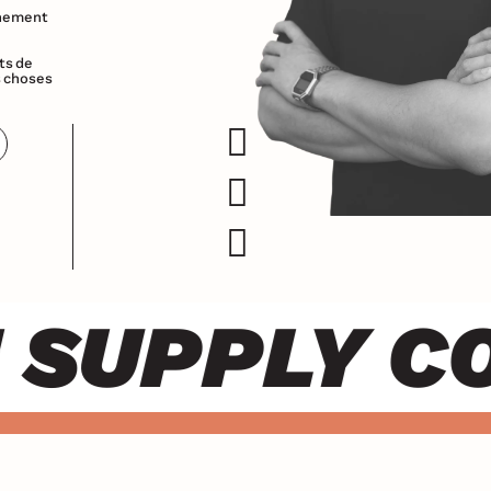
gnement
ts de
s choses
UPPLY CO.