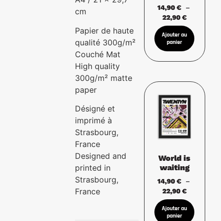
14,90
€
–
cm
22,90
€
Papier de haute
qualité 300g/m²
Couché Mat
High quality
300g/m² matte
paper
Désigné et
imprimé à
Strasbourg,
France
Designed and
World is
waiting
printed in
Strasbourg,
14,90
€
–
France
22,90
€