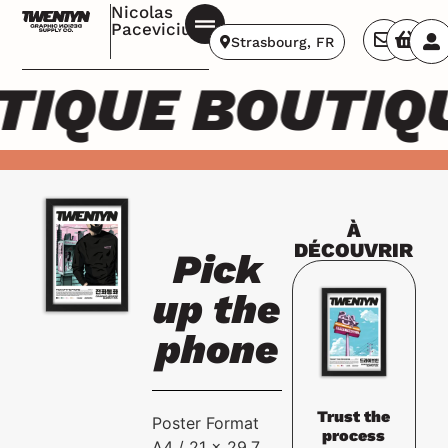
Nicolas
Pacevicius
Strasbourg, FR
TIQUE BOUTIQ
À
DÉCOUVRIR
Pick
up the
phone
Trust the
Poster Format
process
A4 / 21 x 29,7